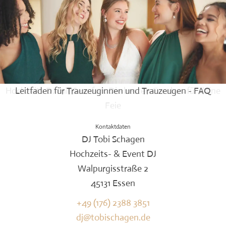
Hochzeits DJ mit Saxofon: Die besten Combos für deine
Leitfaden für Trauzeuginnen und Trauzeugen - FAQ
Feie
Kontaktdaten
DJ Tobi Schagen
Hochzeits- & Event DJ
Walpurgisstraße 2
45131 Essen
+49 (176) 2388 3851
dj@tobischagen.de