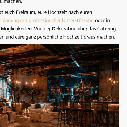
zu machen.
bt euch Freiraum, eure Hochzeit nach euren
splanung mit professioneller Unterstützung
oder in
le Möglichkeiten. Von der Dekoration über das Catering
iden und eure ganz persönliche Hochzeit draus machen.