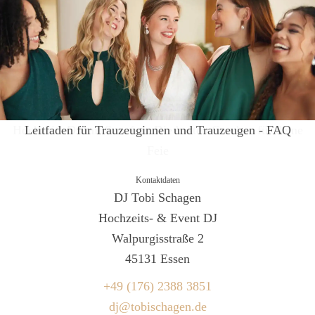
Hochzeits DJ im Freya Nöthel - Strandhochzeit von K & S
Leitfaden für Trauzeuginnen und Trauzeugen - FAQ
Kontaktdaten
DJ Tobi Schagen
Hochzeits- & Event DJ
Walpurgisstraße 2
45131 Essen
+49 (176) 2388 3851
dj@tobischagen.de