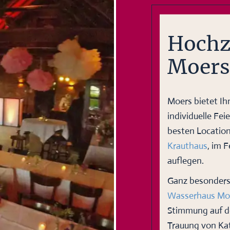
Hochze
Moers
Moers bietet Ihn
individuelle Fei
besten Location
Krauthaus
, im 
auflegen.
Ganz besonders 
Wasserhaus Mo
Stimmung auf de
Trauung von Kat