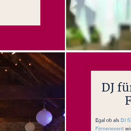
DJ f
Egal ob als
DJ f
Firmenevent
wi