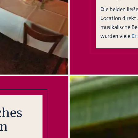
Die beiden ließ
Location direkt 
musikalische Be
wurden viele
Er
ches
en