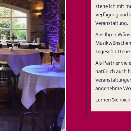
stehe ich mit 
Verfügung und s
Veranstaltung.
Aus Ihren Wüns
Musikwünschen I
zugeschnittene 
Als Partner vie
natürlich auch 
Veranstaltungen
angenehme Woh
Lernen Sie mich