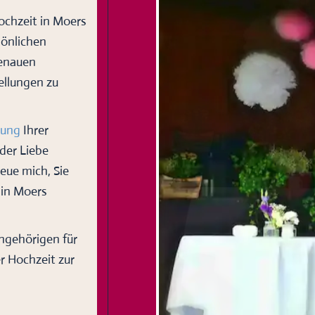
ochzeit in Moers
sönlichen
genauen
ellungen zu
tung
Ihrer
 der Liebe
reue mich, Sie
 in Moers
ngehörigen für
er Hochzeit zur