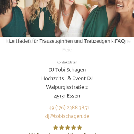
Hochzeits DJ mit Saxofon: Die besten Combos für deine
Leitfaden für Trauzeuginnen und Trauzeugen - FAQ
Feie
Kontaktdaten
DJ Tobi Schagen
Hochzeits- & Event DJ
Walpurgisstraße 2
45131 Essen
+49 (176) 2388 3851
dj@tobischagen.de