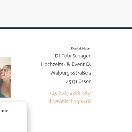
Kontaktdaten
DJ Tobi Schagen
Hochzeits- & Event DJ
Walpurgisstraße 2
45131 Essen
+49 (176) 2388 3851
dj@tobischagen.de
e
und
k und
e