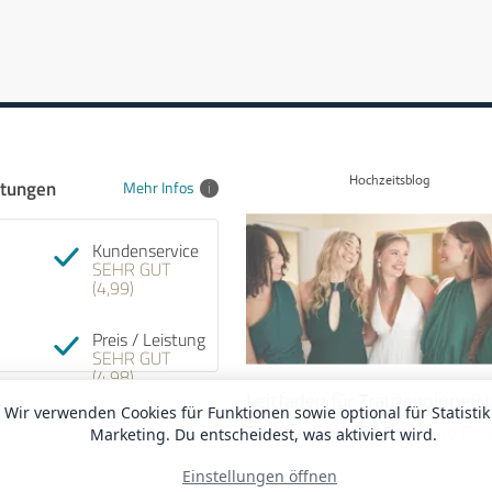
Hochzeitsblog
tungen
Mehr Infos
Kundenservice
SEHR GUT
(4,99)
Preis / Leistung
SEHR GUT
(4,98)
Hochzeits DJ mit Saxofon: Di
Leitfaden für Trauzeuginnen 
Wir verwenden Cookies für Funktionen sowie optional für Statisti
besten Combos für deine Fei
Trauzeugen - FAQ
Marketing. Du entscheidest, was aktiviert wird.
Einstellungen öffnen