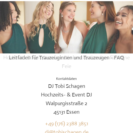
Hochzeits DJ mit Saxofon: Die besten Combos für deine
Leitfaden für Trauzeuginnen und Trauzeugen - FAQ
Feie
Kontaktdaten
DJ Tobi Schagen
Hochzeits- & Event DJ
Walpurgisstraße 2
45131 Essen
+49 (176) 2388 3851
dj@tobischagen.de